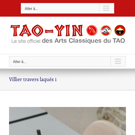
Passer
Aller à...
au
contenu
Aller à...
Villier travers laqués 1