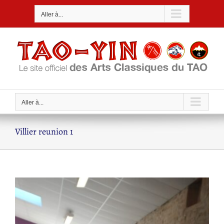
Passer
Aller à...
au
contenu
Aller à...
Villier reunion 1