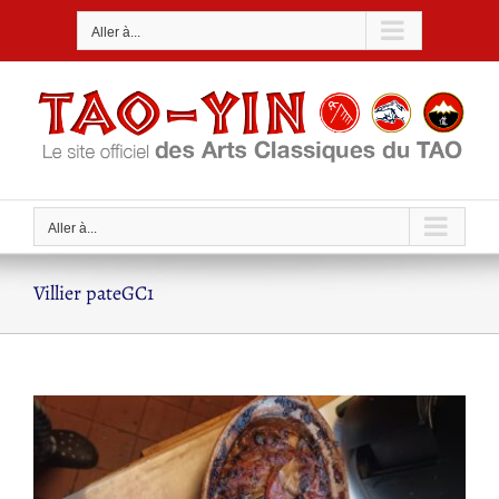
Passer
Aller à...
au
contenu
Aller à...
Villier pateGC1