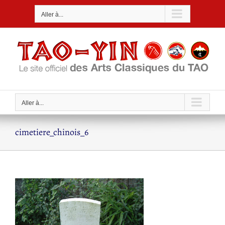
Passer
Aller à...
au
contenu
Aller à...
cimetiere_chinois_6