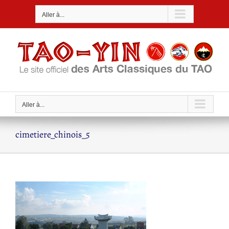
Passer
Aller à...
au
contenu
Aller à...
cimetiere_chinois_5