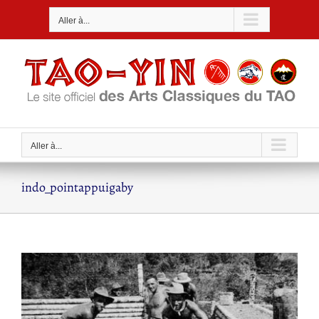
Passer
Aller à...
au
contenu
Aller à...
indo_pointappuigaby