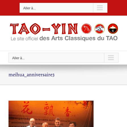
Passer
Aller à...
au
contenu
Aller à...
meihua_anniversaire3