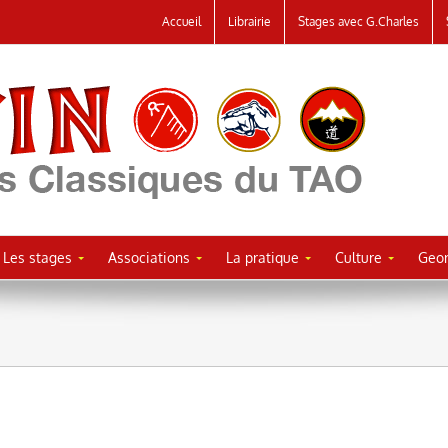
Accueil
Librairie
Stages avec G.Charles
Les stages
Associations
La pratique
Culture
Geor