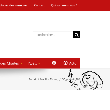
Stages des membres
Contact
Qui sommes nous ?
Rechercher:
ges Charles
Plus…
Actu
Accueil
/
Mei Hua Zhuang
/
GC_portrait_2011