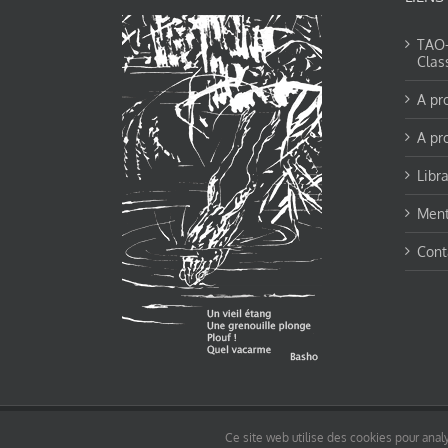
TAO-Y
Clas
A pr
A pr
Libra
Ment
Cont
© tao-yin.co © TAO-YIN.fr Georges Charles, Hormis les pages https://tao-yin.fr/ge
Ce site web utilise des cookies pour analy
pages non comprise par cette licence).