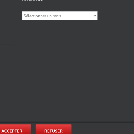
Archives
nité-Partage des Conditions Initiales à l’Identique 3.0 Unported (photos de ces
ACCEPTER
REFUSER