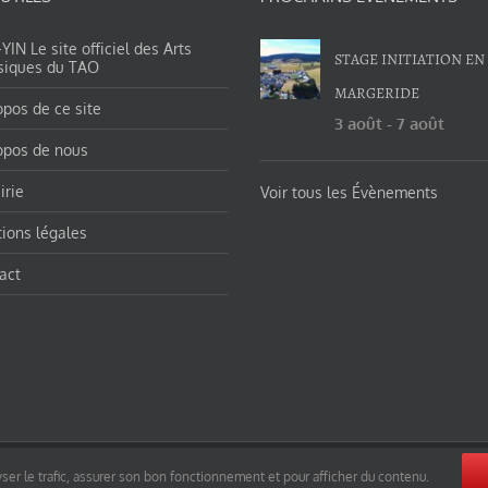
IN Le site officiel des Arts
STAGE INITIATION EN
siques du TAO
MARGERIDE
opos de ce site
3 août
-
7 août
opos de nous
irie
Voir tous les Évènements
ions légales
act
orges-charles/ et https://tao-yin.fr/san-yiquan-le-poing-des-trois-harmonies/ sous licence Creative Commons Pater
ser le trafic, assurer son bon fonctionnement et pour afficher du contenu.