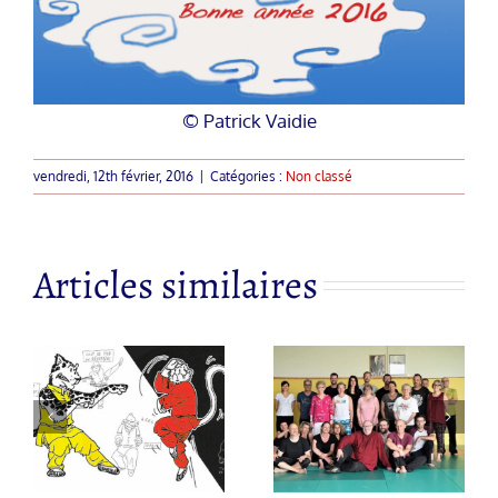
© Patrick Vaidie
vendredi, 12th février, 2016
|
Catégories :
Non classé
Articles similaires
Nouveau site
Couteaux
s
pour l’asso
Papillons
« Bien-être,
Cantonnais
Respiration
– Hu Die