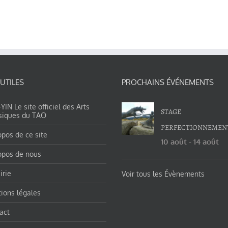
 UTILES
PROCHAINS ÉVÉNEMENTS
IN Le site officiel des Arts
STAGE
siques du TAO
PERFECTIONNEMEN
opos de ce site
10 août
-
14 août
opos de nous
irie
Voir tous les Évènements
ions légales
act