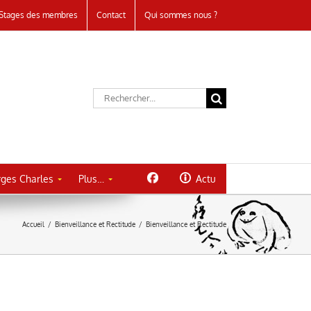
Stages des membres
Contact
Qui sommes nous ?
Rechercher:
ges Charles
Plus…
Actu
Accueil
/
Bienveillance et Rectitude
/
Bienveillance et Rectitude