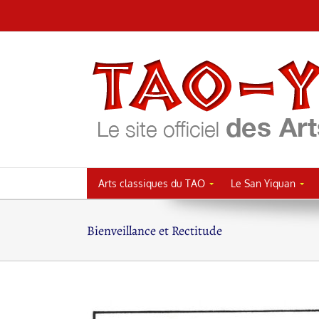
Passer
au
contenu
Arts classiques du TAO
Le San Yiquan
Bienveillance et Rectitude