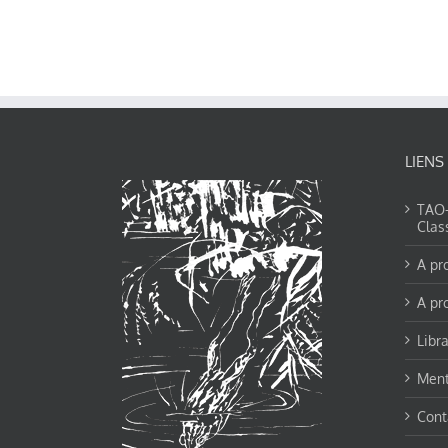
LIENS
TAO-Y
Clas
A pr
A pr
Libra
Ment
Cont