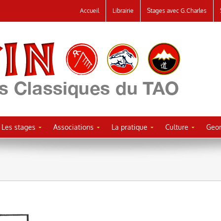
Accueil
Librairie
Stages avec G.Charles
Les stages
Associations
La pratique
Culture
Geor