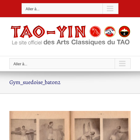
Passer
Aller à...
au
contenu
Aller à...
Gym_suedoise_baton2