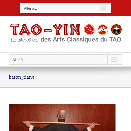
Passer
Aller à...
au
contenu
Aller à...
baton_tian3