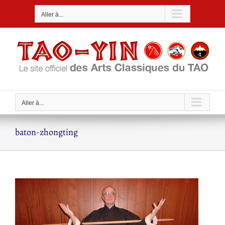
Passer
Aller à...
au
contenu
Aller à...
baton-zhongting