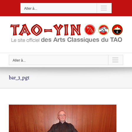
Passer
Aller à...
au
contenu
Aller à...
bar_3_pgt