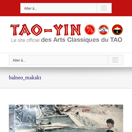
Passer
Aller à...
au
contenu
Aller à...
balneo_makak1