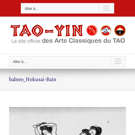
Passer
Aller à...
au
contenu
Aller à...
balneo_Hokusai-Bain