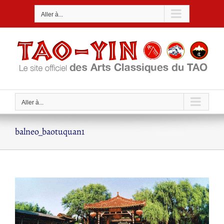
Passer
Aller à...
au
contenu
Aller à...
balneo_baotuquan1