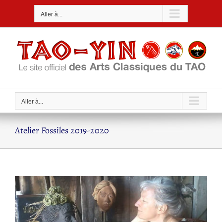
Passer
Aller à...
au
contenu
Aller à...
Atelier Fossiles 2019-2020
Voir
l'image
agrandie