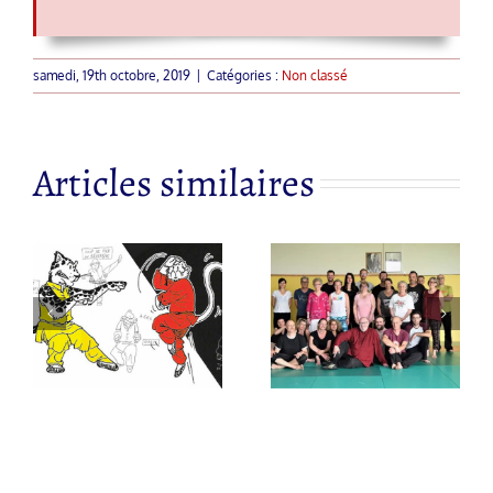
samedi, 19th octobre, 2019
|
Catégories :
Non classé
Articles similaires
Nouveau site
Couteaux
s
pour l’asso
Papillons
« Bien-être,
Cantonnais
Respiration
– Hu Die
Détente »
Shuang Dao