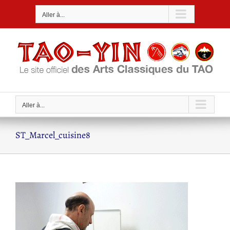
Passer
Aller à...
au
contenu
Aller à...
ST_Marcel_cuisine8