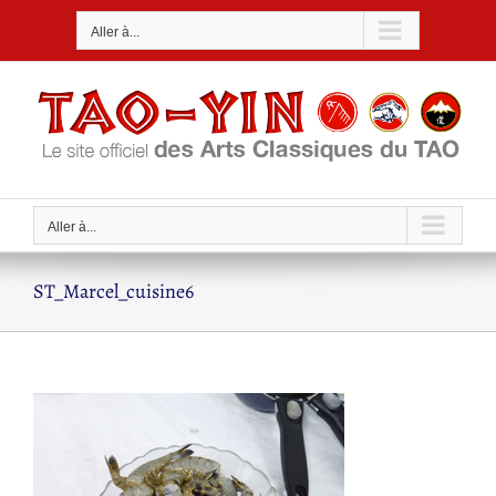
Passer
Aller à...
au
contenu
Aller à...
ST_Marcel_cuisine6