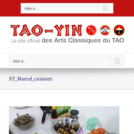
Passer
Aller à...
au
contenu
Aller à...
ST_Marcel_cuisine5