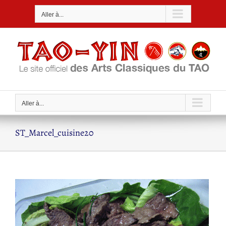
Passer
Aller à...
au
contenu
Aller à...
ST_Marcel_cuisine20