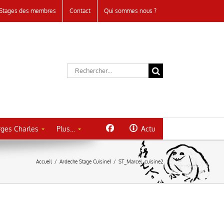
Stages des membres
Contact
Qui sommes nous ?
Rechercher:
ges Charles
Plus…
Actu
Accueil
/
Ardeche Stage Cuisine1
/
ST_Marcel_cuisine2