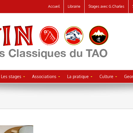
Accueil
Librairie
Stages avec G.Charles
Les stages
Associations
La pratique
Culture
Geor