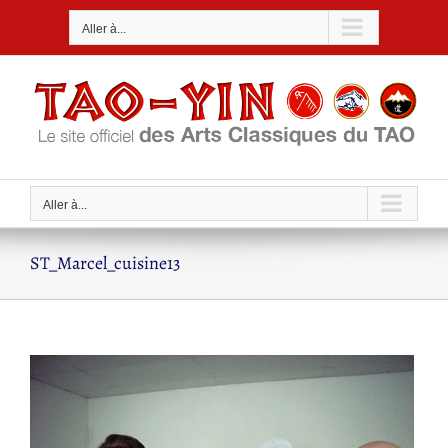
Passer
Aller à...
au
contenu
Aller à...
ST_Marcel_cuisine13