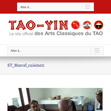
Passer
Aller à...
au
contenu
Aller à...
ST_Marcel_cuisine11