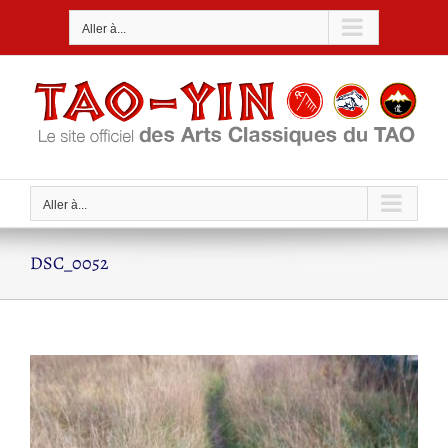
Passer
Aller à...
au
contenu
Aller à...
DSC_0052