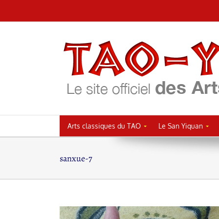
Passer
au
contenu
Arts classiques du TAO
Le San Yiquan
sanxue-7