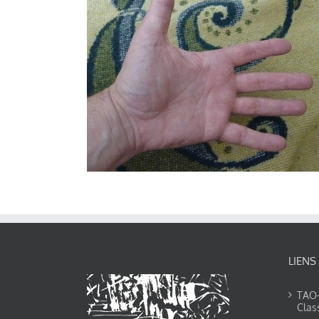
LIENS
TAO-Y
Clas