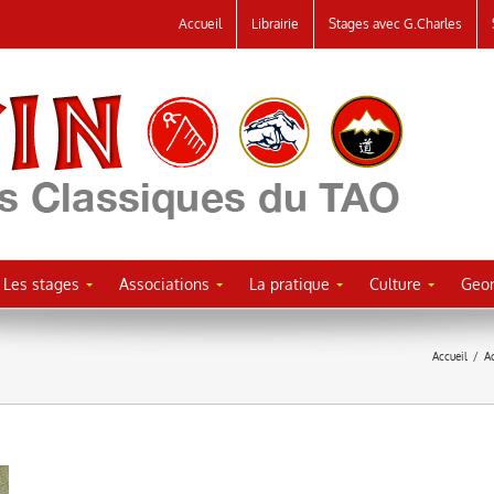
Accueil
Librairie
Stages avec G.Charles
Les stages
Associations
La pratique
Culture
Geor
Accueil
/
A