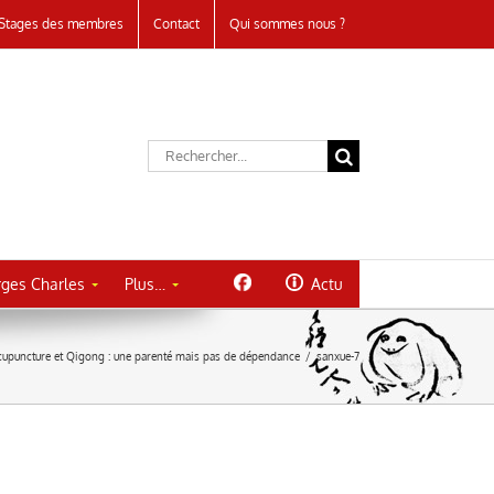
Stages des membres
Contact
Qui sommes nous ?
Rechercher:
ges Charles
Plus…
Actu
cupuncture et Qigong : une parenté mais pas de dépendance
/
sanxue-7