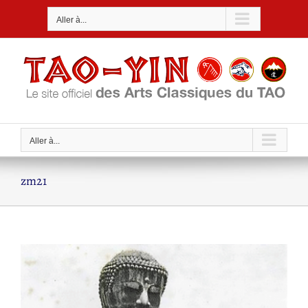
Passer
Aller à...
au
contenu
Aller à...
zm21