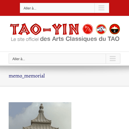
Passer
Aller à...
au
contenu
Aller à...
memo_memorial