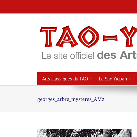
Passer
au
contenu
Arts classiques du TAO
Le San Yiquan
georges_arbre_mysteres_AM2