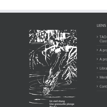
LIENS
TAO-Y
Clas
A pr
A pr
Libra
Ment
Cont