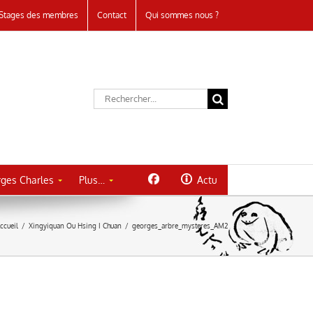
Stages des membres
Contact
Qui sommes nous ?
Rechercher:
ges Charles
Plus…
Actu
ccueil
/
Xingyiquan Ou Hsing I Chuan
/
georges_arbre_mysteres_AM2