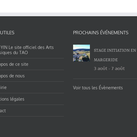
 UTILES
PROCHAINS ÉVÉNEMENTS
IN Le site officiel des Arts
STAGE INITIATION EN
siques du TAO
MARGERIDE
opos de ce site
3 août
-
7 août
opos de nous
irie
Voir tous les Évènements
ions légales
act