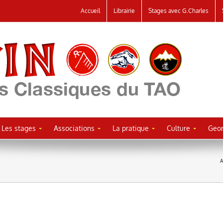
Accueil
Librairie
Stages avec G.Charles
Les stages
Associations
La pratique
Culture
Geor
A