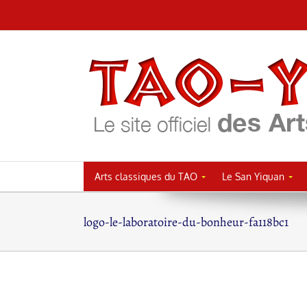
Passer
au
contenu
Arts classiques du TAO
Le San Yiquan
logo-le-laboratoire-du-bonheur-fa118bc1