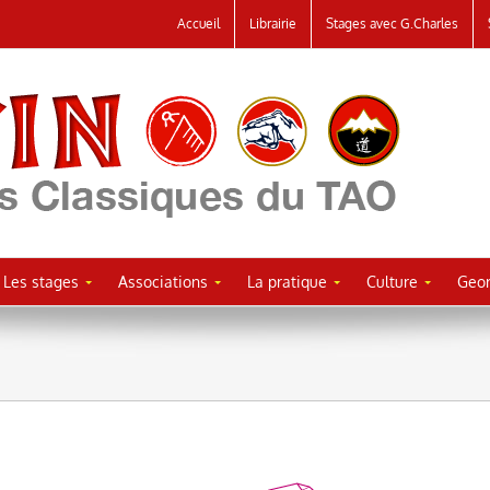
Accueil
Librairie
Stages avec G.Charles
Les stages
Associations
La pratique
Culture
Geor