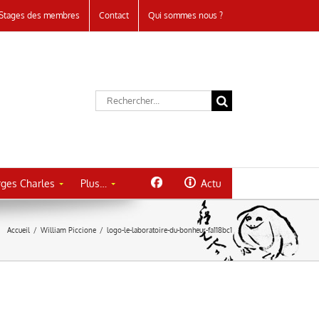
Stages des membres
Contact
Qui sommes nous ?
Rechercher:
ges Charles
Plus…
Actu
Accueil
/
William Piccione
/
logo-le-laboratoire-du-bonheur-fa118bc1