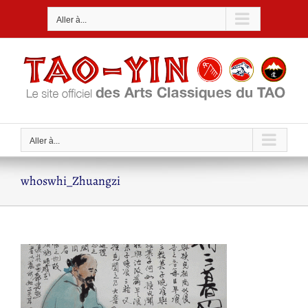
Passer
Aller à...
au
contenu
Aller à...
whoswhi_Zhuangzi