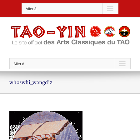
Passer
Aller à...
au
contenu
Aller à...
whoswhi_wangdi2