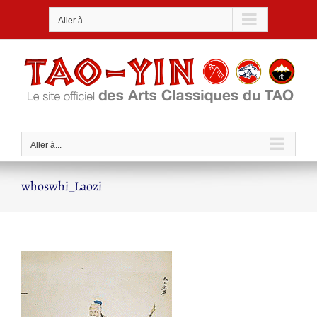
Passer
Aller à...
au
contenu
Aller à...
whoswhi_Laozi