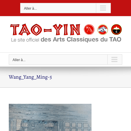
Passer
Aller à...
au
contenu
Aller à...
Wang_Yang_Ming-5