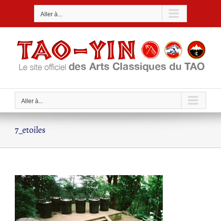
Passer
Aller à...
au
contenu
Aller à...
7_etoiles