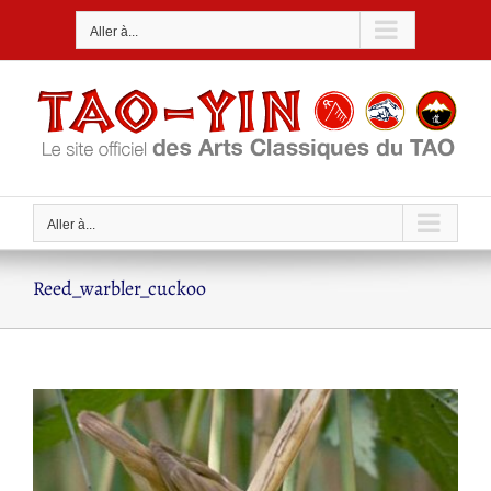
Passer
Aller à...
au
contenu
Aller à...
Reed_warbler_cuckoo