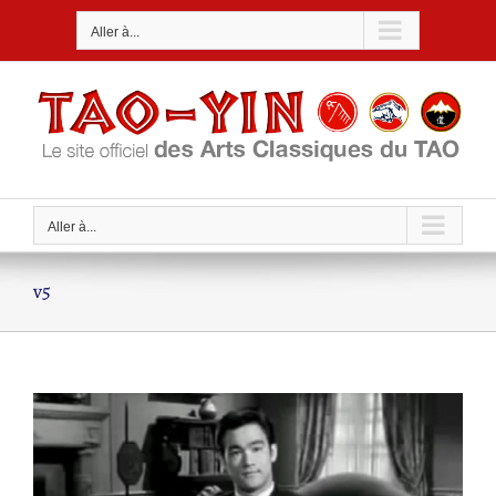
Passer
Aller à...
au
contenu
Aller à...
v5