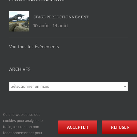
STAGE PERFECTIONNEMENT
10 août
-
14 août
Voir tous les Évènements
ARCHIVES
Archives
Ce site web utilise des
cookies pour analyser le
© tao-yin.co © TAO-YIN.fr Georges Charles, Hormis les pages https://tao-yin.fr/georges-charles/
ACCEPTER
REFUSER
trafic, assurer son bon
et https://tao-yin.fr/san-yiquan-le-poing-des-trois-harmonies/ sous licence Creative Commons
fonctionnement et pour
Paternité-Partage des Conditions Initiales à l’Identique 3.0 Unported (photos de ces pages non
comprise par cette licence).