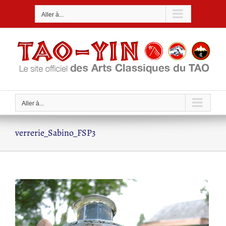
Passer
Aller à...
au
contenu
Aller à...
verrerie_Sabino_FSP3