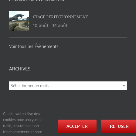
STAGE PERFECTIONNEMENT
10 août
-
14 août
Voir tous les Évènements
ARCHIVES
Archives
Ce site web utilise des
cookies pour analyser le
© tao-yin.co © TAO-YIN.fr Georges Charles, Hormis les pages https://tao-yin.fr/georges-charles/
ACCEPTER
REFUSER
trafic, assurer son bon
et https://tao-yin.fr/san-yiquan-le-poing-des-trois-harmonies/ sous licence Creative Commons
fonctionnement et pour
Paternité-Partage des Conditions Initiales à l’Identique 3.0 Unported (photos de ces pages non
comprise par cette licence).