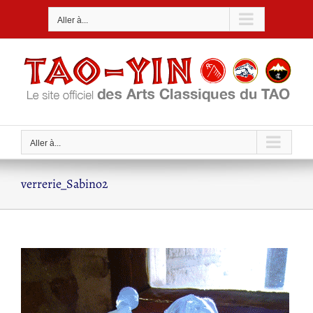
Passer
Aller à...
au
contenu
Aller à...
verrerie_Sabino2