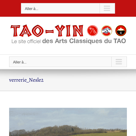
Passer
Aller à...
au
contenu
Aller à...
verrerie_Nesle2