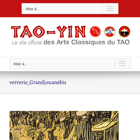
Passer
Aller à...
au
contenu
Aller à...
verrerie_Grandjouan6bis