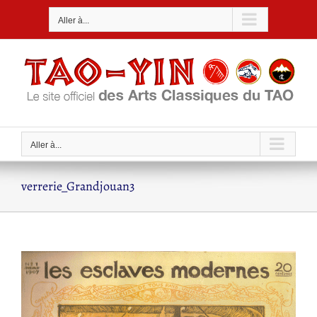
Passer
Aller à...
au
contenu
Aller à...
verrerie_Grandjouan3