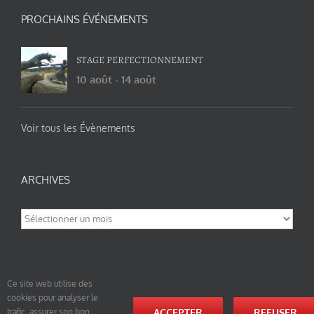
PROCHAINS ÉVÉNEMENTS
STAGE PERFECTIONNEMENT
10 août
-
14 août
Voir tous les Évènements
ARCHIVES
Archives
Ce site web utilise des
cookies pour analyser le
© tao-yin.co © TAO-YIN.fr Georges Charles, Hormis les pages https://tao-yin.fr/georges-charles/
ACCEPTER
REFUSER
trafic, assurer son bon