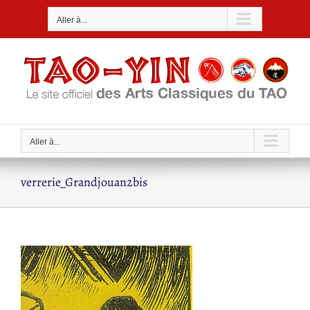
Passer
Aller à...
au
contenu
Aller à...
verrerie_Grandjouan2bis