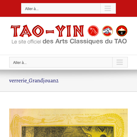
Passer
Aller à...
au
contenu
Aller à...
verrerie_Grandjouan2