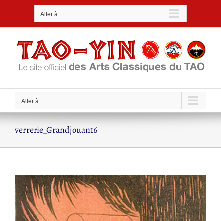
Passer
Aller à...
au
contenu
Aller à...
verrerie_Grandjouan16