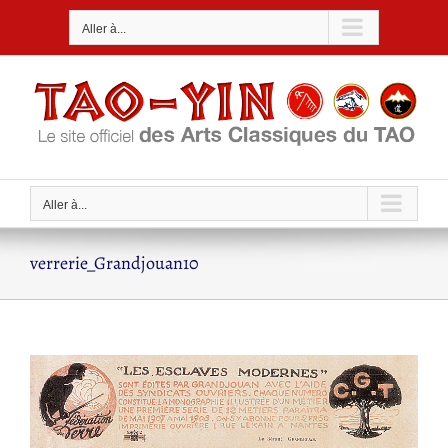
Passer
Aller à...
au
contenu
Aller à...
verrerie_Grandjouan10