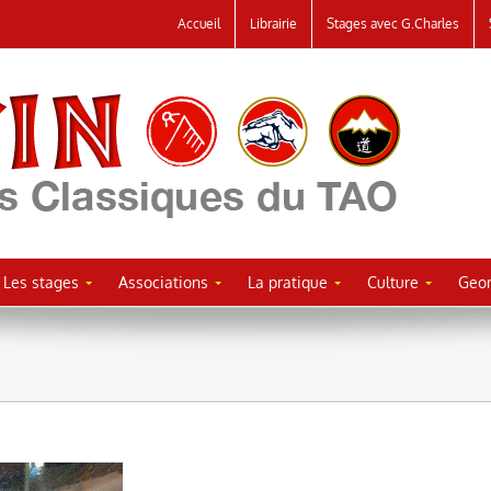
Accueil
Librairie
Stages avec G.Charles
Les stages
Associations
La pratique
Culture
Geor