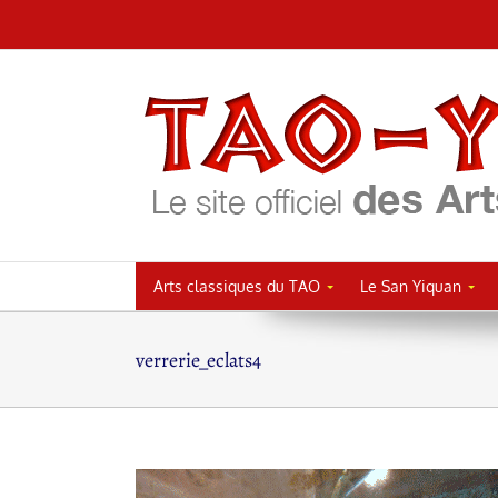
Passer
au
contenu
Arts classiques du TAO
Le San Yiquan
verrerie_eclats4