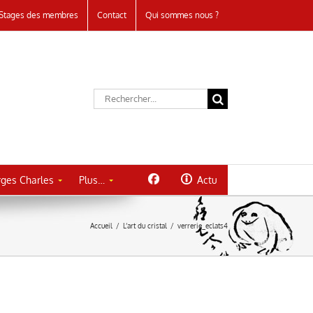
Stages des membres
Contact
Qui sommes nous ?
Rechercher:
ges Charles
Plus…
Actu
Accueil
/
L’art du cristal
/
verrerie_eclats4