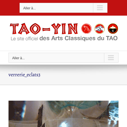
Passer
Aller à...
au
contenu
Aller à...
verrerie_eclats3