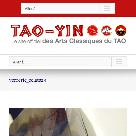
Passer
Aller à...
au
contenu
Aller à...
verrerie_eclats23